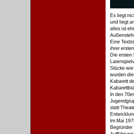
Es liegt ni
und liegt a
alles ist e
Außenstehen
Eine Textze
ihrer erste
Die ersten
Laienspiel
Stücke wie
wurden die 
Kabarett de
Kabarettbüh
In den 70e
Jugendgrup
statt-Theat
Entwicklun
Im Mai 197
Begründer d
Aufführung