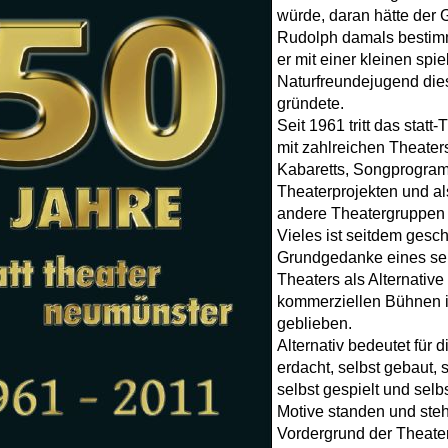
würde, daran hätte der
Rudolph damals bestimmt
er mit einer kleinen spi
Naturfreundejugend die
gründete.
Seit 1961 tritt das stat
mit zahlreichen Theater
Kabaretts, Songprogra
Theaterprojekten und al
andere Theatergruppen a
Vieles ist seitdem gesc
Grundgedanke eines sel
Theaters als Alternative
kommerziellen Bühnen is
geblieben.
Alternativ bedeutet für d
erdacht, selbst gebaut, 
selbst gespielt und selb
Motive standen und steh
Vordergrund der Theater