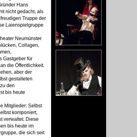
 Gründer Hans
 nicht gedacht, als
elfreudigen Truppe der
se Laienspielgruppe
t-Theater Neumünster
stücken, Collagen,
mmen,
s Gastgeber für
n die Öffentlichkeit.
hehen, aber der
bst gestalteten
 zu den
t bis heute
ie Mitglieder: Selbst
selbst komponiert,
st verwaltet. Diese
en bis heute im
gruppe, die sich seit