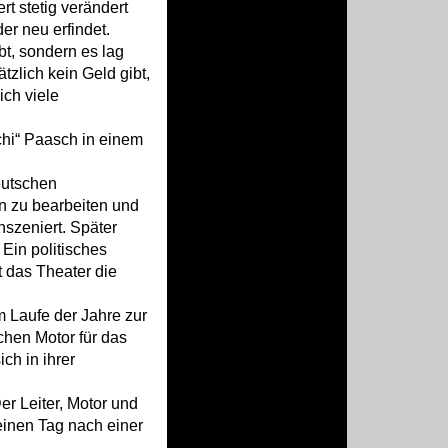
t stetig verändert
r neu erfindet.
ibt, sondern es lag
ätzlich kein Geld gibt,
ich viele
chi“ Paasch in einem
eutschen
n zu bearbeiten und
szeniert. Später
Ein politisches
t das Theater die
 Laufe der Jahre zur
hen Motor für das
ch in ihrer
r Leiter, Motor und
einen Tag nach einer