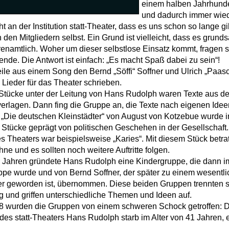
einem halben Jahrhunder
und dadurch immer wiede
cht an der Institution statt-Theater, dass es uns schon so lange g
n den Mitgliedern selbst. Ein Grund ist vielleicht, dass es grunds
hrenamtlich. Woher um dieser selbstlose Einsatz kommt, fragen s
de. Die Antwort ist einfach: „Es macht Spaß dabei zu sein“!
ile aus einem Song den Bernd „Söffi“ Soffner und Ulrich „Paas
n Lieder für das Theater schrieben.
 Stücke unter der Leitung von Hans Rudolph waren Texte aus d
verlagen. Dann fing die Gruppe an, die Texte nach eigenen Idee
 „Die deutschen Kleinstädter“ von August von Kotzebue wurde in
Stücke geprägt von politischen Geschehen in der Gesellschaft. 
s Theaters war beispielsweise „Karies“. Mit diesem Stück betra
ne und es sollten noch weitere Auftritte folgen.
r Jahren gründete Hans Rudolph eine Kindergruppe, die dann im
pe wurde und von Bernd Soffner, der später zu einem wesentlic
er geworden ist, übernommen. Diese beiden Gruppen trennten si
g und griffen unterschiedliche Themen und Ideen auf.
8 wurden die Gruppen von einem schweren Schock getroffen: De
es statt-Theaters Hans Rudolph starb im Alter von 41 Jahren, 
.