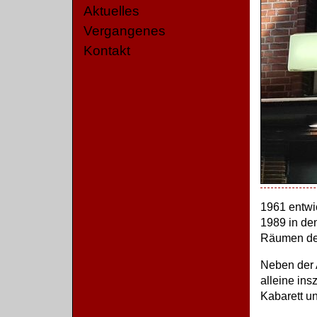
Aktuelles
Vergangenes
Kontakt
1961 entwic
1989 in den
Räumen der
Neben der 
alleine in
Kabarett un