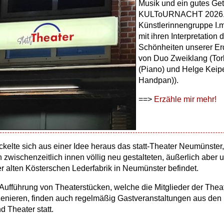
Musik und ein gutes Get
KULToURNACHT 2026.
Künstlerinnengruppe I.m.
mit ihren Interpretation
Schönheiten unserer Erd
von Duo Zweiklang (Tor
(Piano) und Helge Keip
Handpan)).
==>
Erzähle mir mehr!
kelte sich aus einer Idee heraus das statt-Theater Neumünster,
 zwischenzeitlich innen völlig neu gestalteten, äußerlich aber
 alten Kösterschen Lederfabrik in Neumünster befindet.
Aufführung von Theaterstücken, welche die Mitglieder der The
szenieren, finden auch regelmäßig Gastveranstaltungen aus de
d Theater statt.