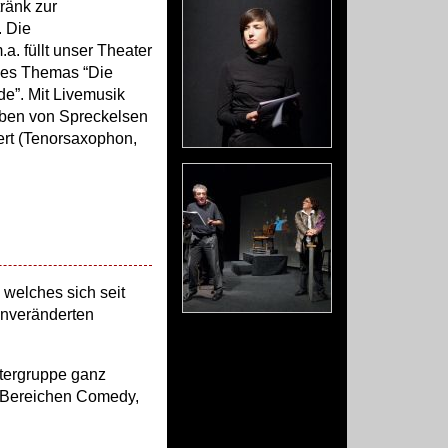
ränk zur
 Die
a. füllt unser Theater
 des Themas “Die
e”. Mit Livemusik
ben von Spreckelsen
ert (Tenorsaxophon,
 welches sich seit
 unveränderten
atergruppe ganz
n Bereichen Comedy,