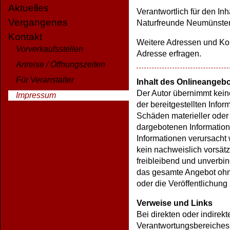
Aktuelles
Verantwortlich für den Inh
Vergangenes
Naturfreunde Neumünster e
Kontakt
Weitere Adressen und Ko
Vorverkaufsstellen
Adresse erfragen.
Anreise / Öffnungszeiten
Für Veranstalter
Inhalt des Onlineangeb
Der Autor übernimmt keiner
Impressum
der bereitgestellten Info
Schäden materieller oder 
dargebotenen Information
Informationen verursacht
kein nachweislich vorsätz
freibleibend und unverbind
das gesamte Angebot ohn
oder die Veröffentlichung 
Verweise und Links
Bei direkten oder indirek
Verantwortungsbereiches 