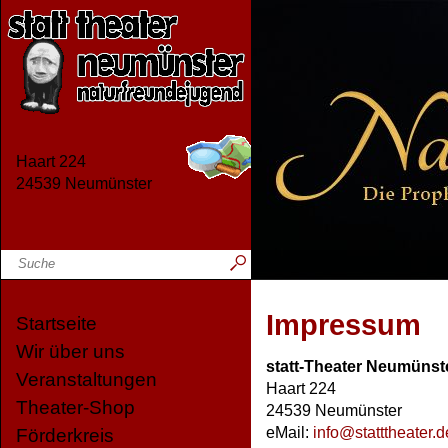
Haart 224
24539 Neumünster
Impressum
Startseite
Wir über uns
statt-Theater Neumünst
Veranstaltungen
Haart 224
Theater-Shop
24539 Neumünster
eMail:
info
@
statttheater.d
Förderkreis