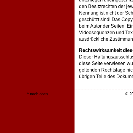
den Besitzrechten der je
Nennung ist nicht der Sch
geschützt sind! Das Copyrig
beim Autor der Seiten. E
Videosequenzen und Texte
ausdrückliche Zustimmung 
Rechtswirksamkeit die
Dieser Haftungsausschluss
diese Seite verwiesen wu
geltenden Rechtslage nich
übrigen Teile des Dokumen
^ nach oben
© 20