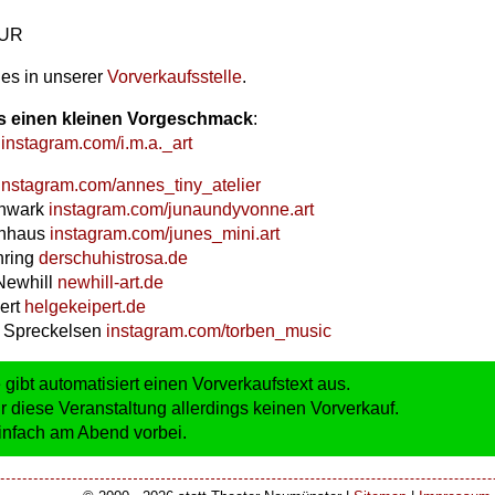
 EUR
 es in unserer
Vorverkaufsstelle
.
es einen kleinen Vorgeschmack
:
nstagram.com/i.m.a._art
instagram.com/annes_tiny_atelier
hwark
instagram.com/junaundyvonne.art
enhaus
instagram.com/junes_mini.art
hring
derschuhistrosa.de
Newhill
newhill-art.de
ert
helgekeipert.de
 Spreckelsen
instagram.com/torben_music
 gibt automatisiert einen Vorverkaufstext aus.
ür diese Veranstaltung allerdings keinen Vorverkauf.
nfach am Abend vorbei.