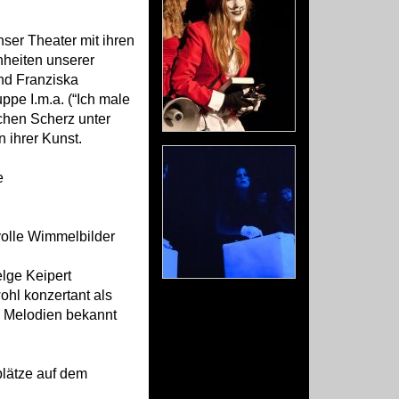
nser Theater mit ihren
nheiten unserer
und Franziska
ppe I.m.a. (“Ich male
chen Scherz unter
n ihrer Kunst.
e
volle Wimmelbilder
lge Keipert
hl konzertant als
e Melodien bekannt
lätze auf dem