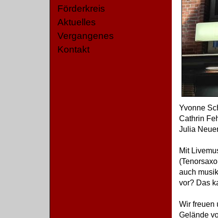
Förderkreis
Aktuelles
Vergangenes
Kontakt
Yvonne Sch
Cathrin Feh
Julia Neue
Mit Livemu
(Tenorsaxo
auch musik
vor? Das k
Wir freuen
Gelände v