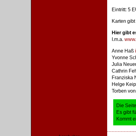
Eintritt: 5
Karten gibt
Hier gibt 
I.m.a.
www.i
Anne Haß
Yvonne Sc
Julia Neu
Cathrin Fe
Franziska 
Helge Keip
Torben von
Die Seite
Es gibt f
Kommt ei