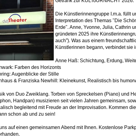
Getränk zur KULToURNACHT 2026.
Die Künstlerinnengruppe I.m.a. füllt u
Interpretation des Themas "Die Schö
Erde". Anne, Yvonne, Julia, Cathrin 
gründeten 2025 ihre Künstlerinnengru
auch”). Was aus einem freundschaftli
Künstlerinnen begann, verbindet sie i
Anne Haß: Schichtung, Erdung, Weit
wark: Farben des Horizonts
ring: Augenblicke der Stille
nhaus & Franziska Newhill: Kleinekunst, Realistisch bis humor
sik von Duo Zweiklang. Torben von Spreckelsen (Piano) und He
phon, Handpan) musizieren seit vielen Jahren gemeinsam, sowo
alisch begleitend mit Freude an der Improvisation. Kommen di
ann schon ab und zu sein!
 uns auf einen gemeinsamen Abend mit Ihnen. Kostenlose Parkp
orhanden.