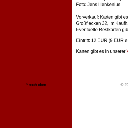
Foto: Jens Henkenius
Vorverkauf: Karten gibt e
Großflecken 32, im Kaufha
Eventuelle Restkarten gib
Eintritt: 12 EUR (9 EUR e
Karten gibt es in unserer
^ nach oben
© 20