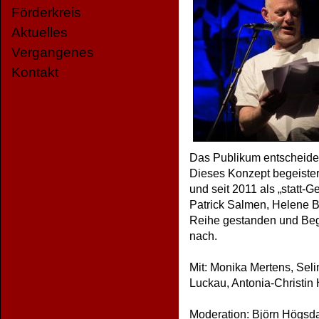
Förderkreis
Aktuelles
Vergangenes
Kontakt
Das Publikum entscheidet,
Dieses Konzept begeistert
und seit 2011 als „statt-G
Patrick Salmen, Helene B
Reihe gestanden und Bege
nach.
Mit: Monika Mertens, Sel
Luckau, Antonia-Christin 
Moderation: Björn Högsd