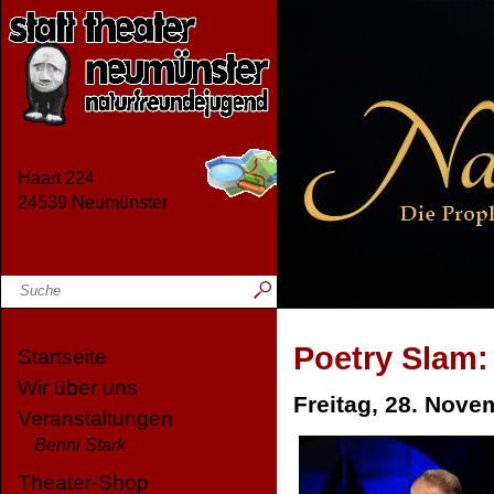
Haart 224
24539 Neumünster
Poetry Slam:
Startseite
Wir über uns
Freitag, 28. Nove
Veranstaltungen
Benni Stark
Theater-Shop